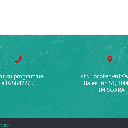
ar cu programare
str. Locotenent Ov
la 0256422751
Balea, nr. 53, 30
TIMIȘOARA
STANTO