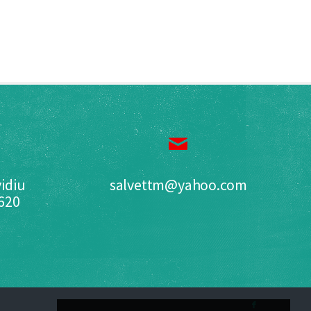
idiu
salvettm@yahoo.com
0620