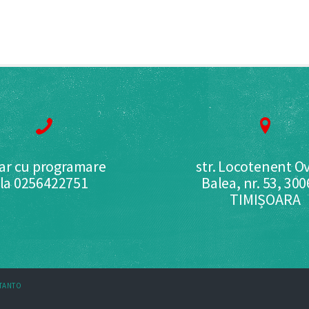
ar cu programare
str. Locotenent Ov
la 0256422751
Balea, nr. 53, 30
TIMIȘOARA
STANTO