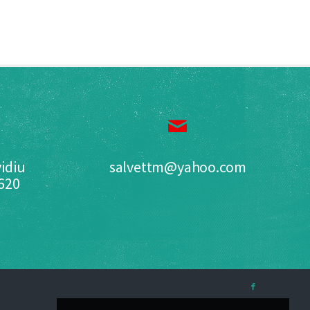
idiu
salvettm@yahoo.com
0620