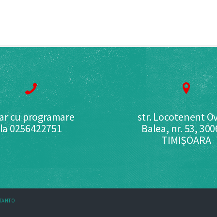
ar cu programare
str. Locotenent Ov
la 0256422751
Balea, nr. 53, 30
TIMIȘOARA
STANTO