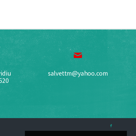
idiu
salvettm@yahoo.com
0620