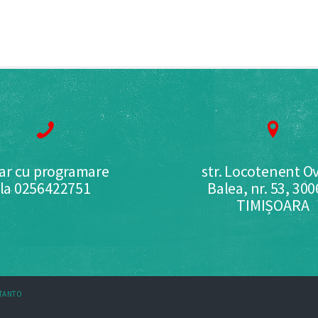
ar cu programare
str. Locotenent Ov
la 0256422751
Balea, nr. 53, 30
TIMIȘOARA
STANTO