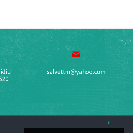
idiu
salvettm@yahoo.com
0620