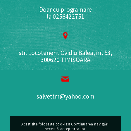
Doar cu programare
la 0256422751
str. Locotenent Ovidiu Balea, nr. 53,
300620 TIMIȘOARA
salvettm@yahoo.com
Acest site foloseşte cookies! Continuarea navigării
necesită acceptarea lor.